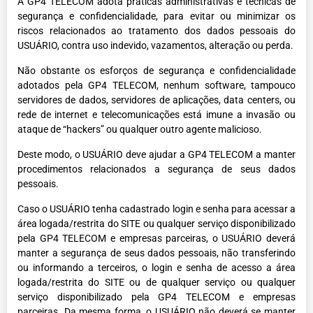
A GP4 TELECOM adota práticas administrativas e técnicas de
segurança e confidencialidade, para evitar ou minimizar os
riscos relacionados ao tratamento dos dados pessoais do
USUÁRIO, contra uso indevido, vazamentos, alteração ou perda.
Não obstante os esforços de segurança e confidencialidade
adotados pela GP4 TELECOM, nenhum software, tampouco
servidores de dados, servidores de aplicações, data centers, ou
rede de internet e telecomunicações está imune a invasão ou
ataque de “hackers” ou qualquer outro agente malicioso.
Deste modo, o USUÁRIO deve ajudar a GP4 TELECOM a manter
procedimentos relacionados a segurança de seus dados
pessoais.
Caso o USUÁRIO tenha cadastrado login e senha para acessar a
área logada/restrita do SITE ou qualquer serviço disponibilizado
pela GP4 TELECOM e empresas parceiras, o USUÁRIO deverá
manter a segurança de seus dados pessoais, não transferindo
ou informando a terceiros, o login e senha de acesso a área
logada/restrita do SITE ou de qualquer serviço ou qualquer
serviço disponibilizado pela GP4 TELECOM e empresas
parceiras. Da mesma forma, o USUÁRIO não deverá se manter